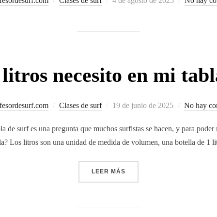
fesordesurf.com
Clases de surf
4 de agosto de 2025
No hay co
el
litros necesito en mi tabl
Publicado
fesordesurf.com
Clases de surf
19 de junio de 2025
No hay co
el
abla de surf es una pregunta que muchos surfistas se hacen, y para poder
bla? Los litros son una unidad de medida de volumen, una botella de 1 li
«¿CUÁNTOS LITROS NECESI
LEER MÁS