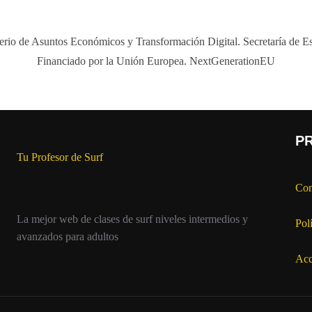
P
Tu Profesor de Surf
Con
La mejor web de clases de surf niveles intermedios y
Pol
avanzados para adultos
Acc