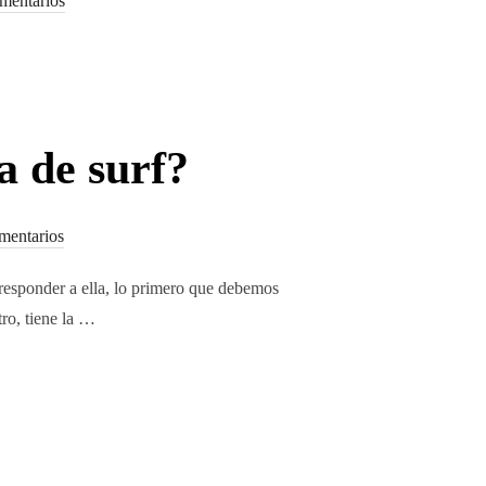
mentarios
a de surf?
mentarios
 responder a ella, lo primero que debemos
tro, tiene la …
TO EN MI TABLA DE SURF?»