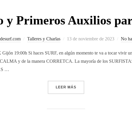
 y Primeros Auxilios par
Publicado
rdesurf.com
Talleres y Charlas
13 de noviembre de 2023
No ha
el
ijón 19:00h Si haces SURF, en algún momento te va a tocar vivir u
 CALMA y de la manera CORRETCA. La mayoría de los SURFISTAS no 
AS …
«SOCORRISMO Y PRIMEROS 
LEER MÁS